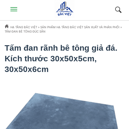
HẠ TẦNG BẮC VIỆT
»
SẢN PHẨM HẠ TẦNG BẮC VIỆT SẢN XUẤT VÀ PHÂN PHỐI
»
TẤM ĐAN BÊ TÔNG ĐÚC SẴN
Tấm đan rãnh bê tông giả đá.
Kích thước 30x50x5cm,
30x50x6cm