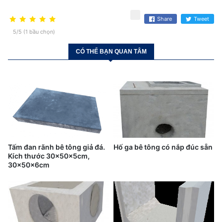
Share
Tweet
5/5 (1 bầu chọn)
CÓ THỂ BẠN QUAN TÂM
Tấm đan rãnh bê tông giả đá.
Hố ga bê tông có nắp đúc sẵn
Kích thước 30x50x5cm,
30x50x6cm