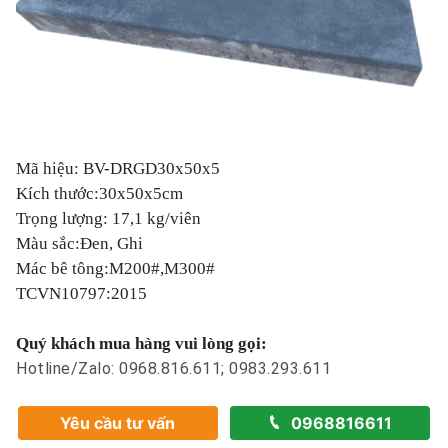
Mã hiệu: BV-DRGD30x50x5
Kích thước:30x50x5cm
Trọng lượng: 17,1 kg/viên
Màu sắc:Đen, Ghi
Mác bê tông:M200#,M300#
TCVN10797:2015
Quý khách mua hàng vui lòng gọi:
Hotline/Zalo: 0968.816.611; 0983.293.611
Yêu cầu tư vấn
0968816611