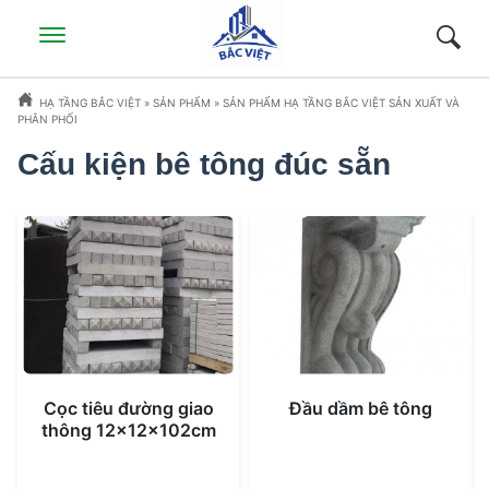
HẠ TẦNG BẮC VIỆT
»
SẢN PHẨM
»
SẢN PHẨM HẠ TẦNG BẮC VIỆT SẢN XUẤT VÀ
PHÂN PHỐI
Cấu kiện bê tông đúc sẵn
Cọc tiêu đường giao
Đầu dầm bê tông
thông 12x12x102cm