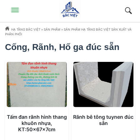
HẠ TẦNG BẮC VIỆT
»
SẢN PHẨM
»
SẢN PHẨM HẠ TẦNG BẮC VIỆT SẢN XUẤT VÀ
PHÂN PHỐI
Cống, Rãnh, Hố ga đúc sẵn
Tấm đan rãnh hình thang
Rãnh bê tông tuynen đúc
khuôn nhựa,
sẵn
KT:50x67x7cm