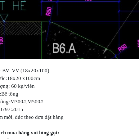
: BV- VV (18x20x100)
ước:18x20 x100cm
ợng: 60 kg/viên
:Bê tông
 tông:M300#,M500#
0797:2015
m mới, đúc theo đơn đặt hàng
ch mua hàng vui lòng gọi: