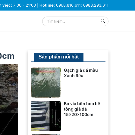
m việc:
7:00 - 21:00 |
Hotline:
0968.816.611; 0983.293.611
00cm
Sản phẩm nổi bật
Gạch giả đá màu
Xanh Rêu
Bó vỉa bồn hoa bê
tông giả đá
15x20x100cm