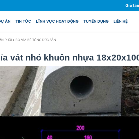
Giờ là
DỰ ÁN
TIN TỨC
LĨNH VỰC HOẠT ĐỘNG
TUYỂN DỤNG
LIÊN HỆ
ÂN PHỐI
»
BÓ VỈA BÊ TÔNG ĐÚC SẴN
vỉa vát nhỏ khuôn nhựa 18x20x1