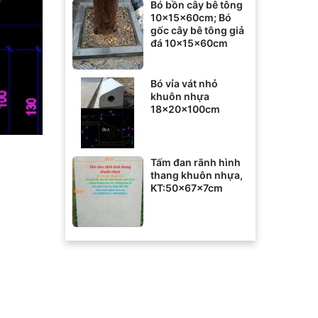
Bó bồn cây bê tông
10x15x60cm; Bó
gốc cây bê tông giả
đá 10x15x60cm
Bó vỉa vát nhỏ
khuôn nhựa
18x20x100cm
Tấm đan rãnh hình
thang khuôn nhựa,
KT:50x67x7cm