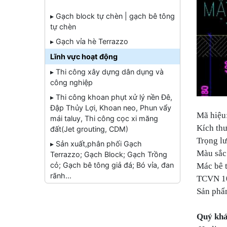
▸ Gạch block tự chèn | gạch bê tông
tự chèn
▸ Gạch vỉa hè Terrazzo
Lĩnh vực hoạt động
▸ Thi công xây dựng dân dụng và
công nghiệp
▸ Thi công khoan phụt xử lý nền Đê,
Đập Thủy Lợi, Khoan neo, Phun vẩy
Mã hiệu
mái taluy, Thi công cọc xi măng
Kích th
đất(Jet grouting, CDM)
Trọng lư
▸ Sản xuất,phân phối Gạch
Màu sắc
Terrazzo; Gạch Block; Gạch Trồng
cỏ; Gạch bê tông giả đá; Bó vỉa, đan
Mác bê
rãnh...
TCVN 1
Sản phẩ
Quý khá