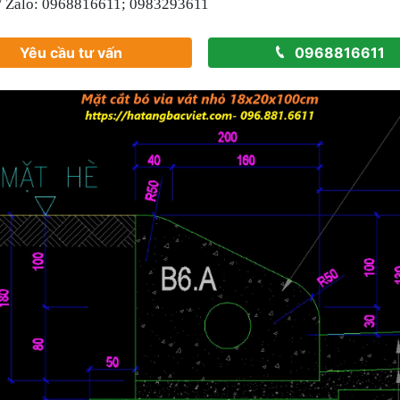
/
Zalo
: 0968816611
;
0
983293611
Yêu cầu tư vấn
0968816611