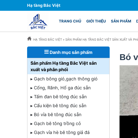
Hạ tầng Bắc Việt
TRANG CHỦ
GIỚI THIỆU
SẢN PHẨM
HẠ TẦNG BẮC VIỆT
»
SẢN PHẨM HẠ TẦNG BẮC VIỆT SẢN XUẤT VÀ PH
Danh mục sản phẩm
Bó 
Sản phẩm Hạ tầng Bắc Việt sản
xuất và phân phối
▸ Gạch bông gió,gạch thông gió
▸ Cống, Rãnh, Hố ga đúc sẵn
▸ Tấm đan bê tông đúc sẵn
▸ Cấu kiện bê tông đúc sẵn
▸ Bó vỉa bê tông đúc sẵn
▸ Gạch bê tông trồng cỏ
▸ Gạch vỉa hè bê tông giả đá