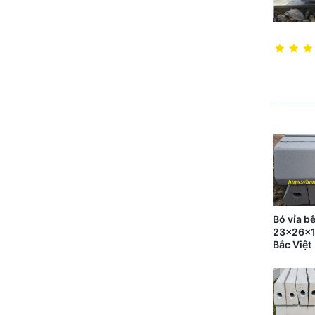
Bó vỉa b
23x26x1
Bắc Việt