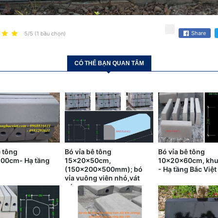
Share
5/5 (1 bầu chọn)
CÓ THỂ BẠN QUAN TÂM
ê tông
Bó vỉa bê tông
Bó vỉa bê tông
00cm- Hạ tầng
15x20x50cm,
10x20x60cm, kh
(150x200x500mm); bó
- Hạ tầng Bắc Việt
vỉa vuông viên nhỏ,vát
góc