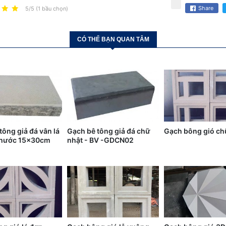
Share
5/5 (1 bầu chọn)
CÓ THỂ BẠN QUAN TÂM
tông giả đá vân lá
Gạch bê tông giả đá chữ
Gạch bông gió ch
 thước 15x30cm
nhật - BV -GDCN02