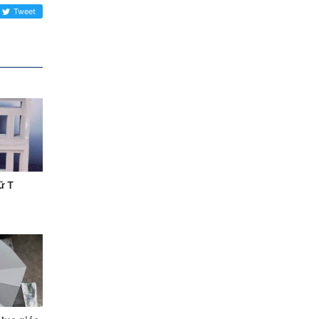
Tweet
ữ T