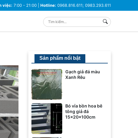
m việc:
7:00 - 21:00 |
Hotline:
0968.816.611; 0983.293.611
Sản phẩm nổi bật
Gạch giả đá màu
Xanh Rêu
Bó vỉa bồn hoa bê
tông giả đá
15x20x100cm