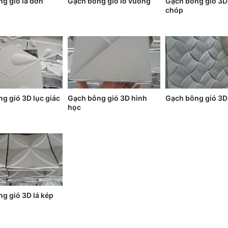
g gió lá đơn
Gạch bông gió lỗ vuông
Gạch bông gió 3D 
chóp
g gió 3D lục giác
Gạch bông gió 3D hình
Gạch bông gió 3D
g
học
g gió 3D lá kép