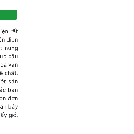
iện rất
ện diện
ất nung
vực cầu
hoa văn
ề chất.
iệt sản
các bạn
còn đơn
văn bây
ấy gió,