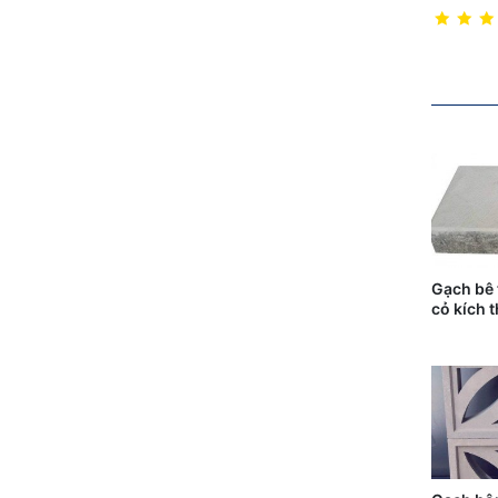
Gạch bê 
cỏ kích