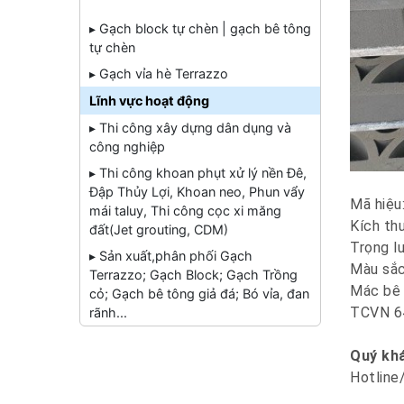
▸ Gạch block tự chèn | gạch bê tông
tự chèn
▸ Gạch vỉa hè Terrazzo
Lĩnh vực hoạt động
▸ Thi công xây dựng dân dụng và
công nghiệp
▸ Thi công khoan phụt xử lý nền Đê,
Đập Thủy Lợi, Khoan neo, Phun vẩy
Mã hiệ
mái taluy, Thi công cọc xi măng
Kích th
đất(Jet grouting, CDM)
Trọng lư
▸ Sản xuất,phân phối Gạch
Màu sắc:
Terrazzo; Gạch Block; Gạch Trồng
Mác bê
cỏ; Gạch bê tông giả đá; Bó vỉa, đan
TCVN 6
rãnh...
Quý khá
Hotline