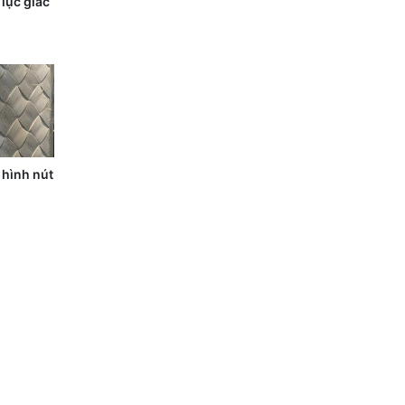
lục giác
 hình nút