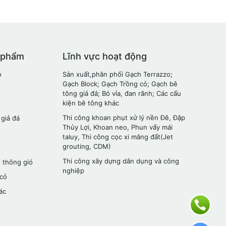
 phẩm
Lĩnh vực hoạt động
o
Sản xuất,phân phối Gạch Terrazzo;
Gạch Block; Gạch Trồng cỏ; Gạch bê
tông giả đá; Bó vỉa, đan rãnh; Các cấu
kiện bê tông khác
Thi công khoan phụt xử lý nền Đê, Đập
 giả đá
Thủy Lợi, Khoan neo, Phun vẩy mái
taluy, Thi công cọc xi măng đất(Jet
grouting, CDM)
Thi công xây dựng dân dụng và công
 thông gió
nghiệp
 cỏ
ác