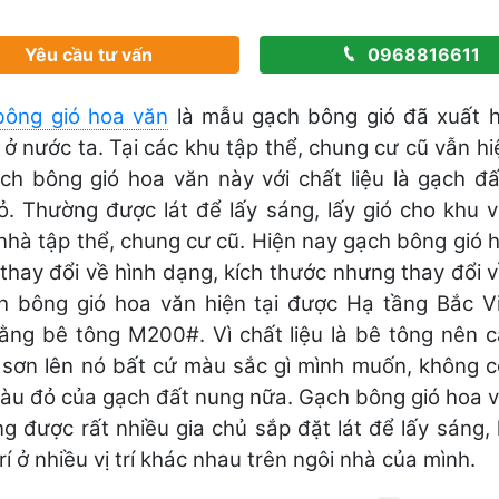
Yêu cầu tư vấn
0968816611
bông gió hoa văn
là mẫu gạch bông gió đã xuất h
i ở nước ta. Tại các khu tập thể, chung cư cũ vẫn hi
ạch bông gió hoa văn này với chất liệu là gạch đ
. Thường được lát để lấy sáng, lấy gió cho khu 
nhà tập thể, chung cư cũ. Hiện nay gạch bông gió 
thay đổi về hình dạng, kích thước nhưng thay đổi v
h bông gió hoa văn hiện tại được Hạ tầng Bắc V
ằng bê tông M200#. Vì chất liệu là bê tông nên 
 sơn lên nó bất cứ màu sắc gì mình muốn, không 
àu đỏ của gạch đất nung nữa. Gạch bông gió hoa 
ng được rất nhiều gia chủ sắp đặt lát để lấy sáng, l
rí ở nhiều vị trí khác nhau trên ngôi nhà của mình.