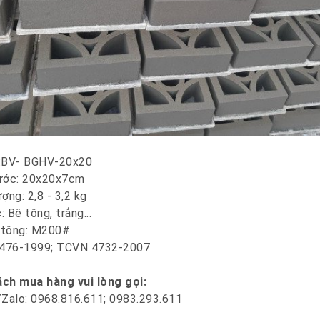
u:BV- BGHV-20x20
ước: 20x20x7cm
ợng: 2,8 - 3,2 kg
 Bê tông, trắng...
 tông: M200#
476-1999; TCVN 4732-2007
ch mua hàng vui lòng gọi:
/Zalo: 0968.816.611; 0983.293.611