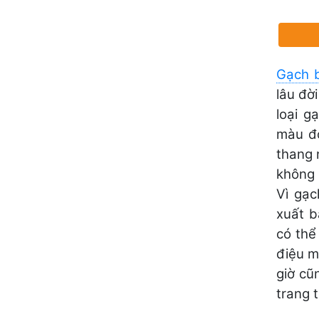
Gạch 
lâu đờ
loại g
màu đỏ
thang 
không 
Vì gạc
xuất b
có thể
điệu m
giờ cũ
trang t