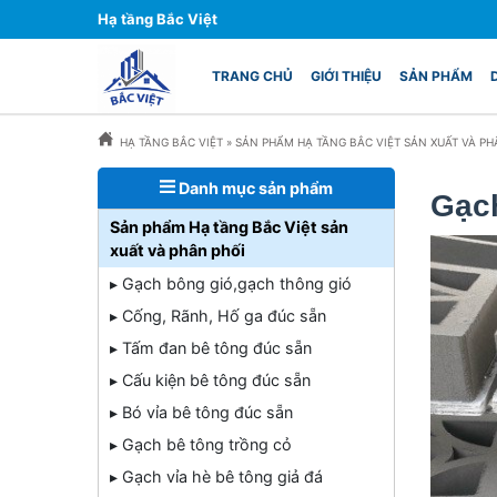
Hạ tầng Bắc Việt
TRANG CHỦ
GIỚI THIỆU
SẢN PHẨM
HẠ TẦNG BẮC VIỆT
»
SẢN PHẨM HẠ TẦNG BẮC VIỆT SẢN XUẤT VÀ PH
Danh mục sản phẩm
Gạch
Sản phẩm Hạ tầng Bắc Việt sản
xuất và phân phối
▸ Gạch bông gió,gạch thông gió
▸ Cống, Rãnh, Hố ga đúc sẵn
▸ Tấm đan bê tông đúc sẵn
▸ Cấu kiện bê tông đúc sẵn
▸ Bó vỉa bê tông đúc sẵn
▸ Gạch bê tông trồng cỏ
▸ Gạch vỉa hè bê tông giả đá