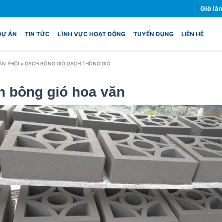
Giờ là
DỰ ÁN
TIN TỨC
LĨNH VỰC HOẠT ĐỘNG
TUYỂN DỤNG
LIÊN HỆ
ÂN PHỐI
»
GẠCH BÔNG GIÓ,GẠCH THÔNG GIÓ
 bông gió hoa văn