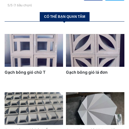
5/5 (1 bầu chọn)
CÓ THỂ BẠN QUAN TÂM
Gạch bông gió chữ T
Gạch bông gió lá đơn