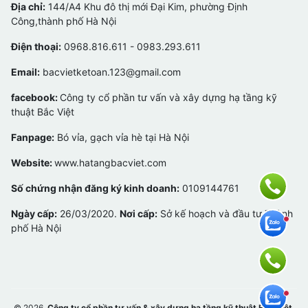
Địa chỉ:
144/A4 Khu đô thị mới Đại Kim, phường Định
Công,thành phố Hà Nội
Điện thoại:
0968.816.611 - 0983.293.611
Email:
bacvietketoan.123@gmail.com
facebook:
Công ty cổ phần tư vấn và xây dựng hạ tầng kỹ
thuật Bắc Việt
Fanpage:
Bó vỉa, gạch vỉa hè tại Hà Nội
Website:
www.hatangbacviet.com
Số chứng nhận đăng ký kinh doanh:
0109144761
Ngày cấp:
26/03/2020.
Nơi cấp:
Sở kế hoạch và đầu tư Thành
phố Hà Nội
© 2026,
Công ty cổ phần tư vấn & xây dựng hạ tầng kỹ thuật Bắc Việt
.