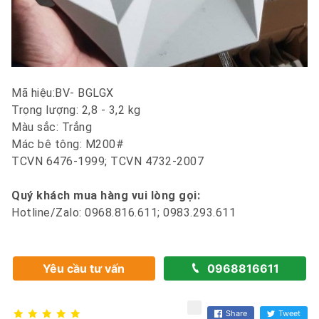
Mã hiệu:BV- BGLGX
Trọng lượng: 2,8 - 3,2 kg
Màu sắc: Trắng
Mác bê tông: M200#
TCVN 6476-1999; TCVN 4732-2007
Quý khách mua hàng vui lòng gọi:
Hotline/Zalo: 0968.816.611; 0983.293.611
Yêu cầu tư vấn
0968816611
Share
Tweet