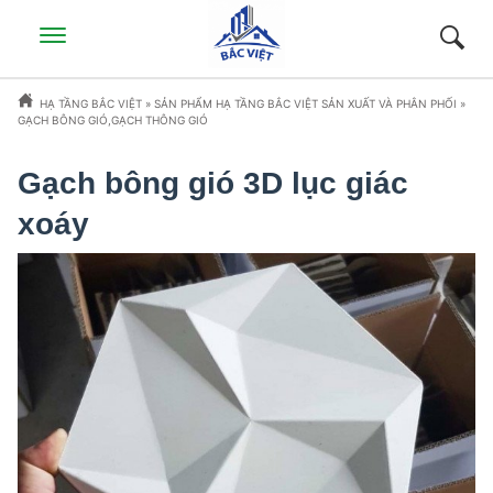
HẠ TẦNG BẮC VIỆT
»
SẢN PHẨM HẠ TẦNG BẮC VIỆT SẢN XUẤT VÀ PHÂN PHỐI
»
GẠCH BÔNG GIÓ,GẠCH THÔNG GIÓ
Gạch bông gió 3D lục giác
xoáy