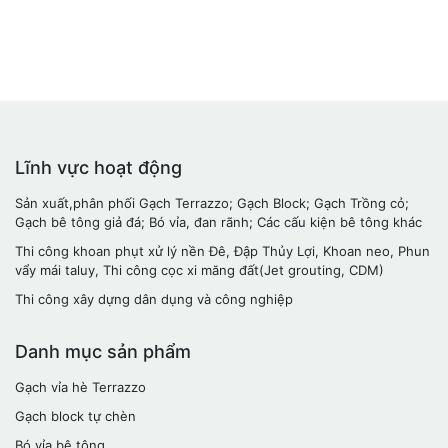
Lĩnh vực hoạt động
Sản xuất,phân phối Gạch Terrazzo; Gạch Block; Gạch Trồng cỏ;
Gạch bê tông giả đá; Bó vỉa, đan rãnh; Các cấu kiện bê tông khác
Thi công khoan phụt xử lý nền Đê, Đập Thủy Lợi, Khoan neo, Phun
vẩy mái taluy, Thi công cọc xi măng đất(Jet grouting, CDM)
Thi công xây dựng dân dụng và công nghiệp
Danh mục sản phẩm
Gạch vỉa hè Terrazzo
Gạch block tự chèn
Bó vỉa bê tông