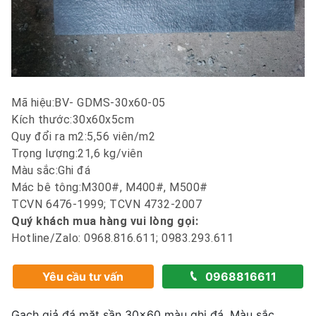
Mã hiệu:BV- GDMS-30x60-05
Kích thước:30x60x5cm
Quy đổi ra m2:5,56 viên/m2
Trọng lượng:21,6 kg/viên
Màu sắc:Ghi đá
Mác bê tông:M300#, M400#, M500#
TCVN 6476-1999; TCVN 4732-2007
Quý khách mua hàng vui lòng gọi:
Hotline/Zalo: 0968.816.611; 0983.293.611
Yêu cầu tư vấn
0968816611
Gạch giả đá mặt sần 30x60 màu ghi đá. Màu sắc