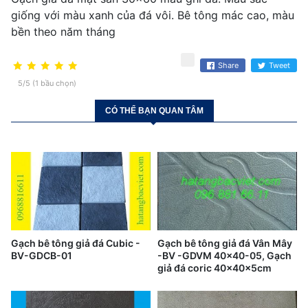
giống với màu xanh của đá vôi. Bê tông mác cao, màu
bền theo năm tháng
Share
Tweet
5/5 (1 bầu chọn)
CÓ THỂ BẠN QUAN TÂM
Gạch bê tông giả đá Cubic -
Gạch bê tông giả đá Vân Mây
BV-GDCB-01
-BV -GDVM 40x40-05, Gạch
giả đá coric 40x40x5cm