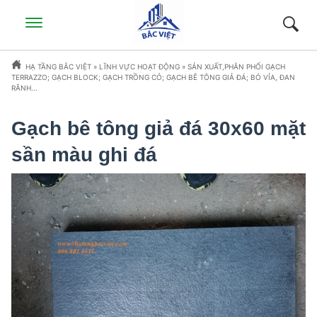
HẠ TẦNG BẮC VIỆT
»
LĨNH VỰC HOẠT ĐỘNG
»
SẢN XUẤT,PHÂN PHỐI GẠCH
TERRAZZO; GẠCH BLOCK; GẠCH TRỒNG CỎ; GẠCH BÊ TÔNG GIẢ ĐÁ; BÓ VỈA, ĐAN
RÃNH...
Gạch bê tông giả đá 30x60 mặt
sần màu ghi đá